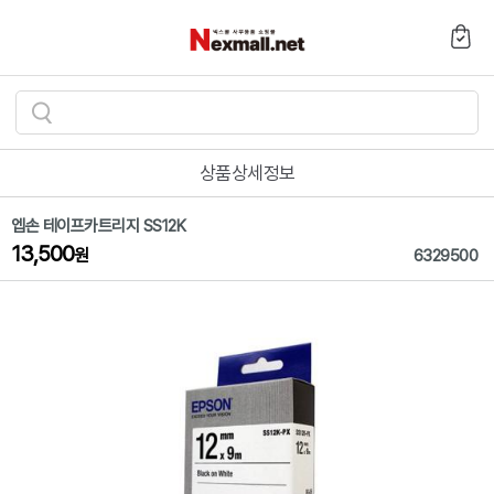
검
색
상품상세정보
하
기
엡손 테이프카트리지 SS12K
13,500
원
6329500