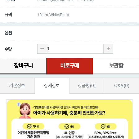
규격
12mm, White/Black
옵션
수량
장바구니
바로구매
보관함
기본정보
상세정보
상품평(0)
Q&A(0)