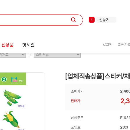
포스트잇
1
볼펜
2
키보드
3
선풍기
4
클립
5
테이프
6
마우스
7
형광펜
8
 신상품
핫세일
로그인
회원가
화일
9
멀티탭
10
포스트잇
1
[업체직송상품]스티커/
소비자가
2,40
2,
판매가
상품코드
E193
포인트
23
원