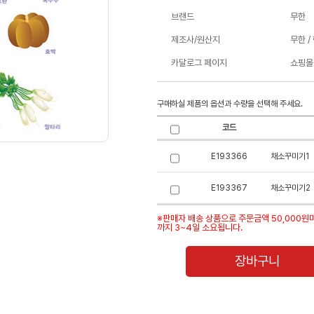
브랜드
무한
제조사/원산지
무한 /
카달로그 페이지
쇼핑몰
구매하실 제품의 옵션과 수량을 선택해 주세요.
코드
E193366
채소꾸미기1
E193367
채소꾸미기2
※판매자 배송 상품으로 주문금액 50,000원
까지 3~4일 소요됩니다.
장바구니