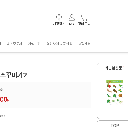
매장찾기
MY
장바구니
입
팩스주문서
가맹모집
영업사원 방문신청
고객센터
최근본상품
1
채소꾸미기2
0
원
300
원
367
TOP