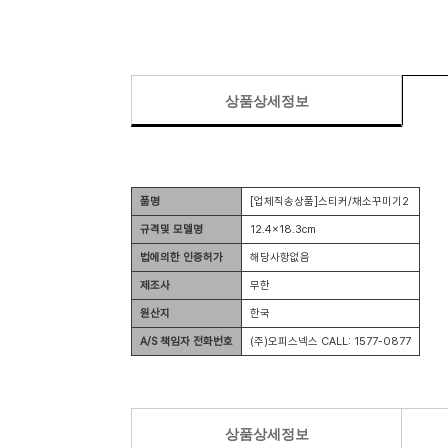
상품상세정보
품명
[업체직송상품]스티커/채소꾸미기2
규격및 모델명
12.4×18.3cm
법에의한 인증허가
해당사항없음
제조사
무한
원산지
한국
A/S 책임자 전화번호
(주)오피스넥스 CALL: 1577-0877
상품상세정보