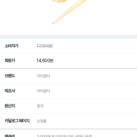
소비자가
17,000
원
회원가
14,600
원
브랜드
아이꿈터
제조사
아이꿈터
원산지
중국
카달로그 페이지
쇼핑몰
배송비
3,000원(30,000원 이상 구매시 무료)