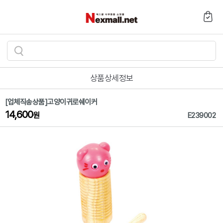
검
색
상품상세정보
하
기
[업체직송상품]고양이귀로쉐이커
14,600
원
E239002