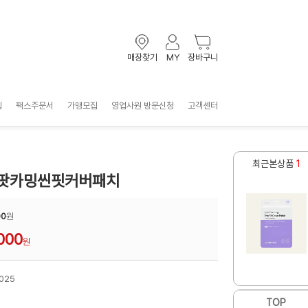
매장찾기
MY
장바구니
입
팩스주문서
가맹모집
영업사원 방문신청
고객센터
최근본상품
1
스팟카밍씬핏커버패치
00
원
000
원
025
TOP