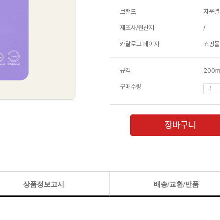
브랜드
자운결
제조사/원산지
/
카달로그 페이지
쇼핑몰
규격
200m
구매수량
장바구니
상품정보고시
배송/교환/반품