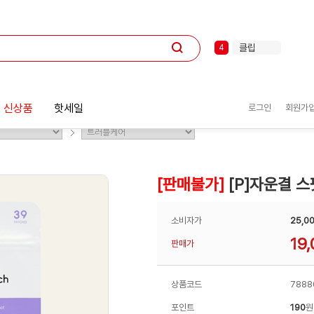
포스트잇
1
키보드
2
볼펜
3
클립
4
테이프
5
선풍기
6
마우스
7
형광펜
8
 신상품
핫세일
로그인
회원가
화일
9
제트스트림
10
포스트잇
1
[판매불가]
[P]자운결 
소비자가
25,0
19,
판매가
상품코드
7888
포인트
190
원