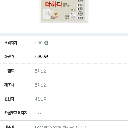
소비자가
3,000
원
회원가
2,000
원
브랜드
문화산업
제조사
문화산업
원산지
대한민국
카달로그 페이지
555
배송비
3,000원(30,000원 이상 구매시 무료)