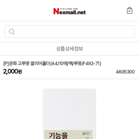
검
색
상품상세정보
하
기
[P]문화 고투명 클리어홀더(A4/10매/팩/투명/F492-71)
2,000
원
4605300