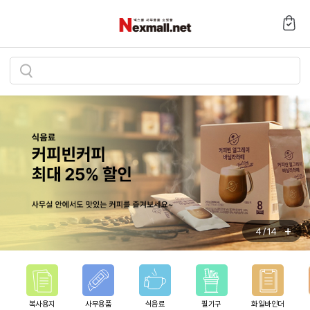
검
색
하
기
+
4
/
14
복사용지
사무용품
식음료
필기구
화일바인더