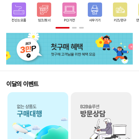
전산소모품
잉크/토너
PC/가전
사무기기
키즈/완구
만
이달의 이벤트